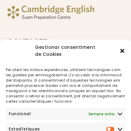
CONTACTE
Gestionar consentiment
C/Rutlla, 106, baixos esq.
de Cookies
17003 Girona
Tel: 615 148 275
Per oferir les millors experiències, utilitzem tecnologies com
E-mail: info@nipponia.cat
les galetes per emmagatzemar i/o accedir a la informació
del dispositiu. El consentiment d'aquestes tecnologies ens
permetrà processar dades com ara el comportament de
navegació o les identificacions úniques en aquest lloc. No
HORARI
consentir o retirar el consentiment, pot afectar negativament
certes característiques i funcions.
De dilluns a divendres de 17:00 a 20:00 o matins
Funcional
Sempre actiu
en hores concertades
Estadístiques